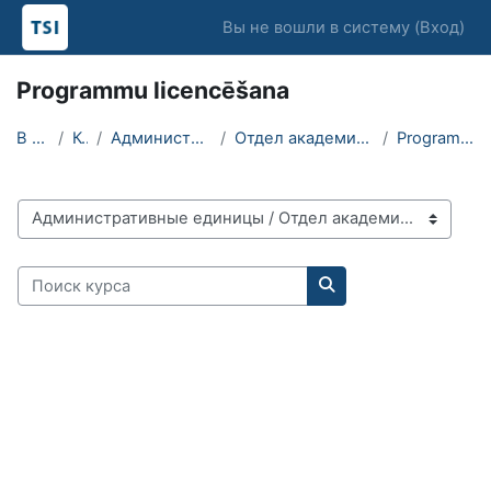
Перейти к основному содержанию
Вы не вошли в систему (
Вход
)
Programmu licencēšana
В начало
Курсы
Административные единицы
Отдел академической оценки качества
Programmu licencēšana
Категории курсов
Поиск курса
Поиск курса
Блоки
Блоки