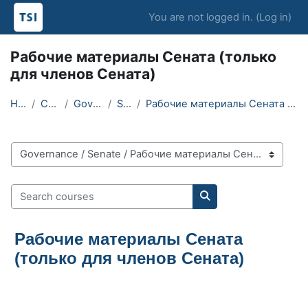
Skip to main content
You are not logged in. (
Log in
)
Рабочие материалы Сената (только
для членов Сената)
Home
Courses
Governance
Senate
Рабочие материалы Сената (только для членов Сената)
Course categories
Search courses
Search courses
Рабочие материалы Сената
(только для членов Сената)
Blocks
Blocks