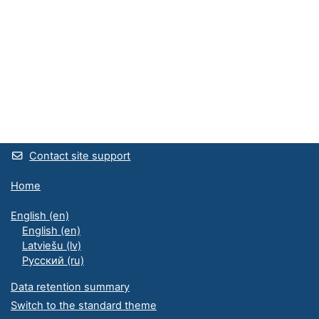
Contact site support
Home
English ‎(en)‎
English ‎(en)‎
Latviešu ‎(lv)‎
Русский ‎(ru)‎
Data retention summary
Switch to the standard theme